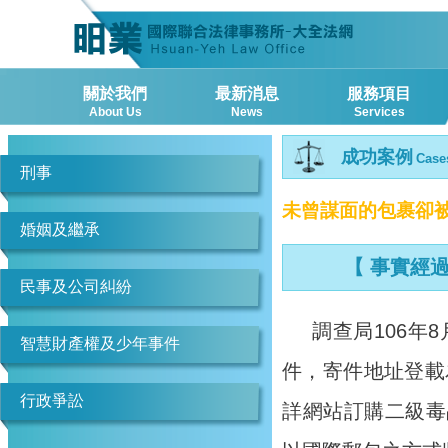
關於我們
最新消息
服務項目
About Us
News
Services
成功案例
Case
刑事
未曾謀面的包裹卻
婚姻及繼承
【 事實經過
民事及公司糾紛
調查局106年
智慧財產權及少年事件
件，寄件地址登載
行政爭訟
詳網站訂購二級毒