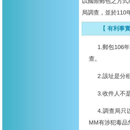
以國際郵包之方式
局調查，並於11
【 有利事
1.郵包10
查。
2.該址是
3.收件人不
4.調查局
MM有涉犯毒品