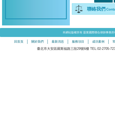
聯絡我們
Conta
本網站版權所有 昍業國際聯合律師事務所Copyright©20
回首頁
關於我們
最新消息
服務項目
成功案例
臺北市大安區羅斯福路三段29號6樓 TEL:02-2705-7238（