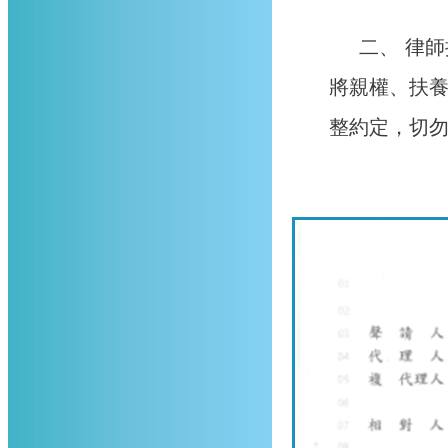
二、 律
將親權、扶
整約定，切