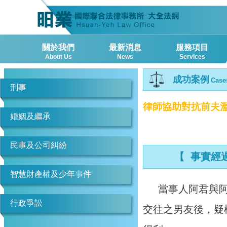
關於我們
最新消息
服務項目
About Us
News
Services
成功案例
Case
刑事
律師協助對抗前夫
婚姻及繼承
民事及公司糾紛
【 事實經
智慧財產權及少年事件
當事人阿君與
行政爭訟
交往之男友後，疑