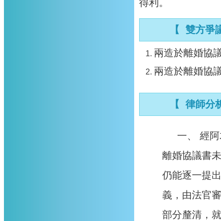
得利。
【 雙方爭議
兩造於離婚協
兩造於離婚協
【 律師分
一、 經
離婚協議書
仍能逐一提
義，由法官
部分釐清，