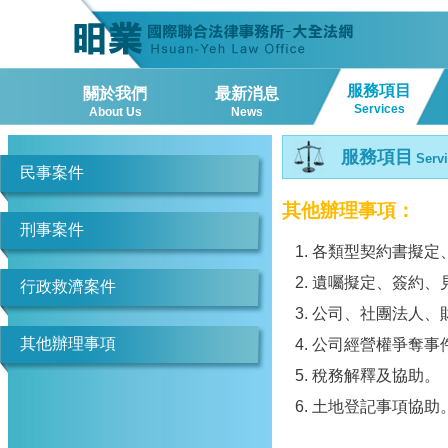
服務項目
關於我們
最新消息
Services
About Us
News
服務項目
Serv
民事案件
其他辦理事項：
刑事案件
各類型契約書擬定
遺囑擬定、簽約、
行政救濟案件
公司、社團法人、
其他辦理事項
公司經營權爭奪事
稅務解釋及協助。
土地登記事項協助