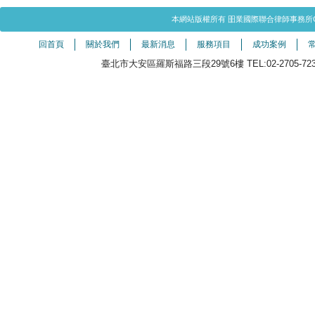
本網站版權所有 昍業國際聯合律師事務所Copyright©20
回首頁
關於我們
最新消息
服務項目
成功案例
臺北市大安區羅斯福路三段29號6樓 TEL:02-2705-7238（